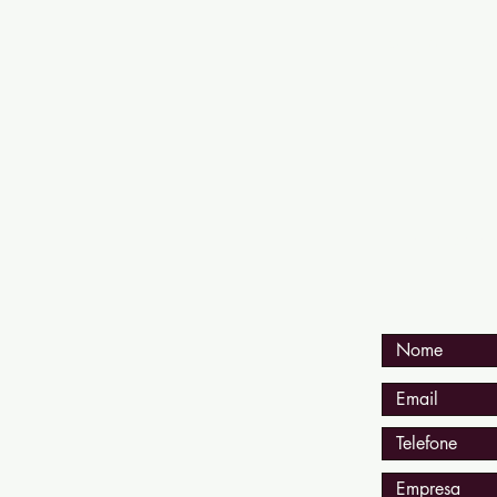
Tel-SP:
11 9
11 
Email: cont