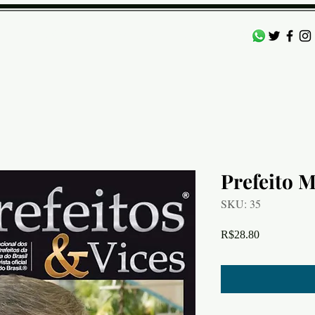
as
Depoimentos
Eventos
Contato
More
Prefeito 
SKU: 35
Price
R$28.80