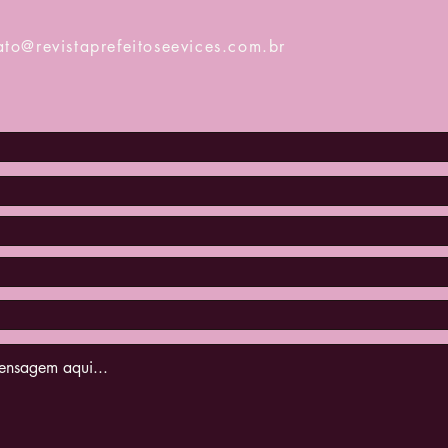
ato@revistaprefeitoseevices.com.br