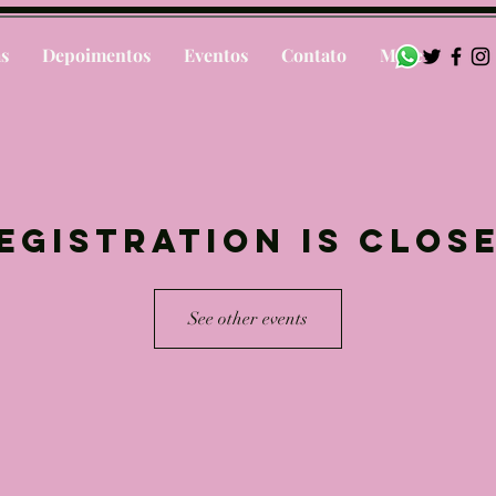
as
Depoimentos
Eventos
Contato
More
egistration is Clos
See other events