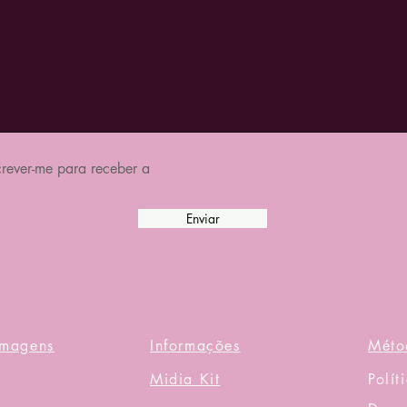
rever-me para receber a
Enviar
Imagens
Informações
Méto
Midia Kit
Polít