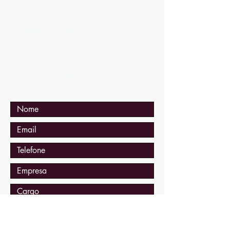
Email:
contato@revistaprefeitoseevices.co
m.br
Av. Casper Líbero, 390 - 6º andar
Cj.602 - Centro - CEP:
01033-000
São Paulo - SP